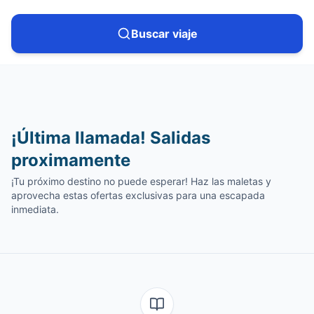
Buscar viaje
COLABORADOR OFICIAL
AirEuropa
CRUCEROS
ESPECIALISTAS EN LATINOAMÉRICA
Viaja con AirEuropa
Descubre destinos fascinantes mientras navegas
Diseño de viajes a la medida
¡Última llamada! Salidas
proximamente
CHINA
ESPAÑA
¡Tu próximo destino no puede esperar! Haz las maletas y
CHINA agosto y septiembre
MALLORCA Estancias junio-octubre
aprovecha estas ofertas exclusivas para una escapada
inmediata.
Descubre más
Descubre más